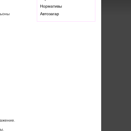
Нормативы
сьоны
Автозагар
ражение.
ы.