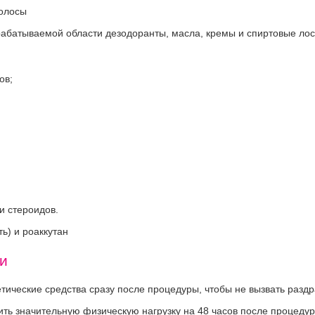
волосы
рабатываемой области дезодоранты, масла, кремы и спиртовые ло
ов;
и стероидов.
ь) и роаккутан
и
етические средства сразу после процедуры, чтобы не вызвать разд
ить значительную физическую нагрузку на 48 часов после процедур