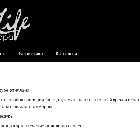
ны
Косметика
Контакты
дуре эпиляции
их способов эпиляции (воск, шугаринг, депиляционный крем и испо
о бритвой или триммером.
оцедуры
автозагара в течение недели до сеанса