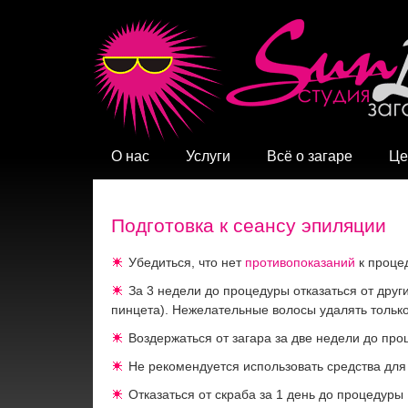
О нас
Услуги
Всё о загаре
Це
Подготовка к сеансу эпиляции
Убедиться, что нет
противопоказаний
к проце
За 3 недели до процедуры отказаться от друг
пинцета). Нежелательные волосы удалять тольк
Воздержаться от загара за две недели до пр
Не рекомендуется использовать средства для 
Отказаться от скраба за 1 день до процедуры