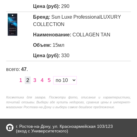
290
Sun Luxe Professional
LUXURY
COLLECTION
COLLAGEN TAN
15мл
330
всего:
47
.
1
2
3
4
5
Косметика для загара. Посмотри фото, описание и характеристики,
почитай отзывы. Выбери где купить недорого, сравнив цены в интернет-
магазинах Ростова-на-Дону и выбери самое дешёвое предложение.
г. Ростов-на-Дону, ул. Красноармейская 103/123
(вход с Университетского)