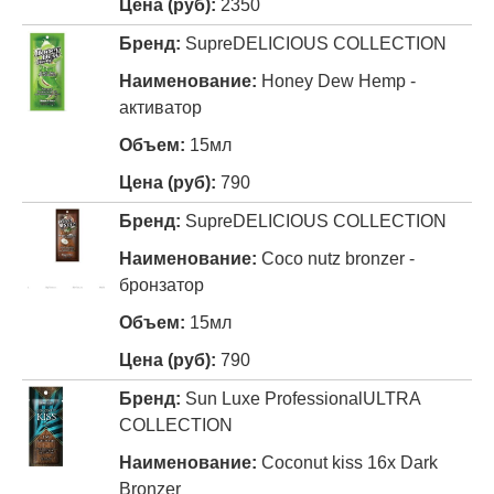
2350
Supre
DELICIOUS COLLECTION
Honey Dew Hemp -
активатор
15мл
790
Supre
DELICIOUS COLLECTION
Coco nutz bronzer -
бронзатор
15мл
790
Sun Luxe Professional
ULTRA
COLLECTION
Coconut kiss 16x Dark
Bronzer